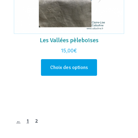
Les Vallées pèleboises
15,00
€
Choix des options
←
1
2