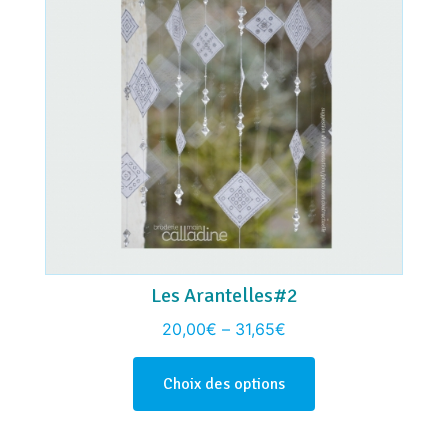
Les Arantelles#2
20,00
€
–
31,65
€
Choix des options