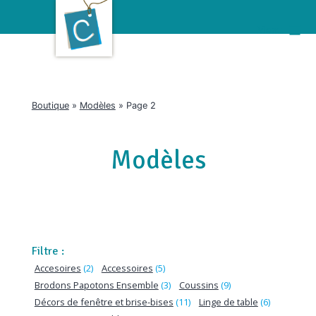
Aller
au
Menu
contenu
Boutique
»
Modèles
» Page 2
Modèles
Filtre
Accesoires
(2)
Accessoires
(5)
Brodons Papotons Ensemble
(3)
Coussins
(9)
Décors de fenêtre et brise-bises
(11)
Linge de table
(6)