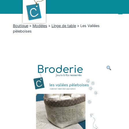
Aller
au
Menu
contenu
Boutique
»
Modèles
»
Linge de table
» Les Vallées
pèleboises