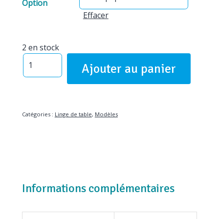
Option
Effacer
2 en stock
quantité
Ajouter au panier
de
Les
Vallées
pèleboises
Catégories :
Linge de table
,
Modèles
Informations complémentaires