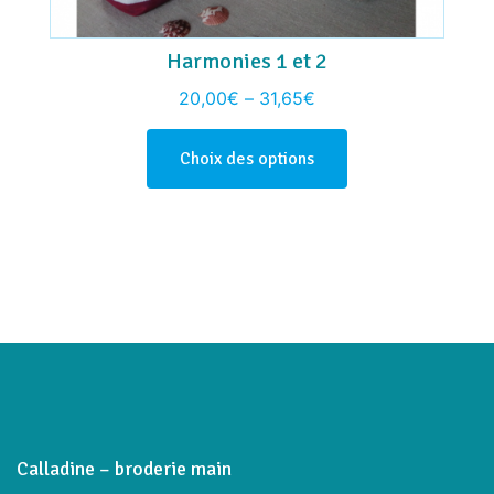
Harmonies 1 et 2
20,00
€
–
31,65
€
Choix des options
Calladine – broderie main