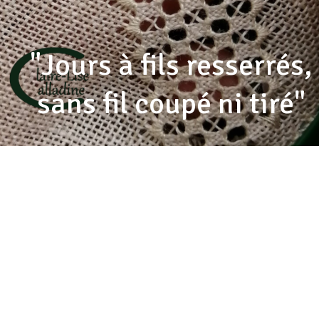
"Jours à fils resserrés,
sans fil coupé ni tiré"