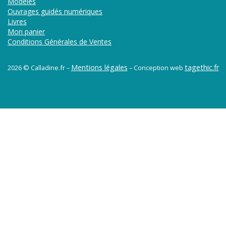
Modèles
Ouvrages guidés numériques
Livres
Mon panier
Conditions Générales de Ventes
Mentions légales
tagethic.fr
2026 © Calladine.fr –
–
Conception web