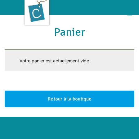
Aller
au
Menu
contenu
Panier
Votre panier est actuellement vide.
Retour à la boutique