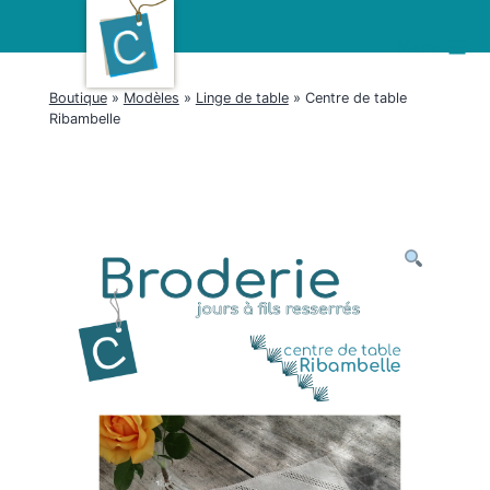
Aller
au
Menu
contenu
Boutique
»
Modèles
»
Linge de table
» Centre de table
Ribambelle