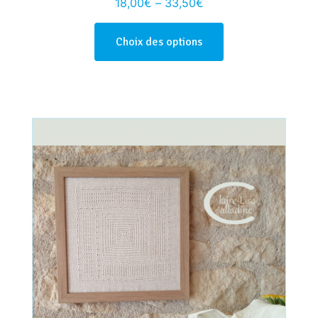
18,00
€
–
33,50
€
Choix des options