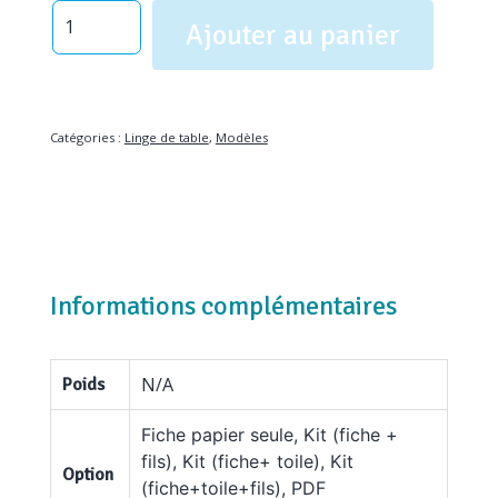
quantité
Ajouter au panier
de
Centre
de
table
Catégories :
Linge de table
,
Modèles
Ribambelle
Informations complémentaires
N/A
Poids
Fiche papier seule, Kit (fiche +
fils), Kit (fiche+ toile), Kit
Option
(fiche+toile+fils), PDF