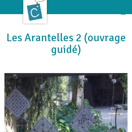
Aller
au
Menu
contenu
Les Arantelles 2 (ouvrage
guidé)